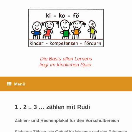
Zum
Inhalt
springen
Die Basis allen Lernens
liegt im kindlichen Spiel.
Menü
1 . 2 .. 3 … zählen mit Rudi
Zahlen- und Rechenplakat für den Vorschulbereich
Sicheres Zählen, ein Gefühl für Mengen und das Erkennen